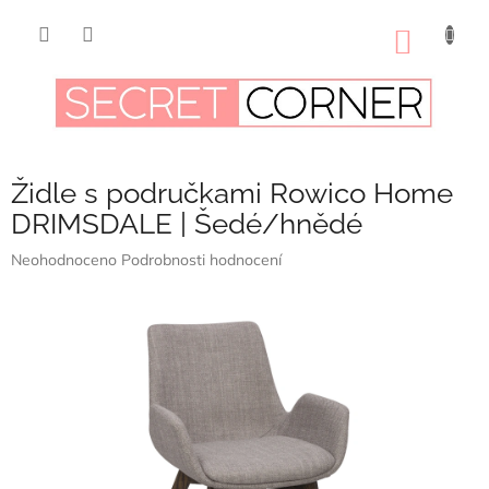
Přejít
na
NÁKUP
obsah
KOŠÍK
Židle s područkami Rowico Home
DRIMSDALE | Šedé/hnědé
Průměrné
Neohodnoceno
Podrobnosti hodnocení
hodnocení
produktu
je
0,0
z
5
hvězdiček.