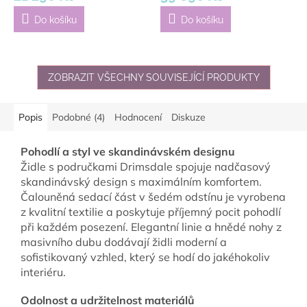
Do košíku
Do košíku
ZOBRAZIT VŠECHNY SOUVISEJÍCÍ PRODUKTY
Popis
Podobné (4)
Hodnocení
Diskuze
Pohodlí a styl ve skandinávském designu
Židle s područkami Drimsdale spojuje nadčasový
skandinávský design s maximálním komfortem.
Čalouněná sedací část v šedém odstínu je vyrobena
z kvalitní textilie a poskytuje příjemný pocit pohodlí
při každém posezení. Elegantní linie a hnědé nohy z
masivního dubu dodávají židli moderní a
sofistikovaný vzhled, který se hodí do jakéhokoliv
interiéru.
Odolnost a udržitelnost materiálů