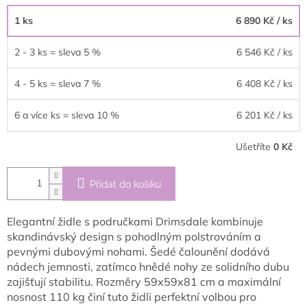
1 ks
6 890 Kč
/ ks
2 - 3 ks = sleva 5 %
6 546 Kč
/ ks
4 - 5 ks = sleva 7 %
6 408 Kč
/ ks
6 a více ks = sleva 10 %
6 201 Kč
/ ks
Ušetříte
0 Kč
Přidat do košíku
Elegantní židle s područkami Drimsdale kombinuje
skandinávský design s pohodlným polstrováním a
pevnými dubovými nohami. Šedé čalounění dodává
nádech jemnosti, zatímco hnědé nohy ze solidního dubu
zajišťují stabilitu. Rozměry 59x59x81 cm a maximální
nosnost 110 kg činí tuto židli perfektní volbou pro