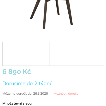
6 890 Kč
Měrná
Doručíme do 2 týdnů
cena:
Můžeme doručit do:
26.8.2026
Možnosti doručení
Množstevní sleva