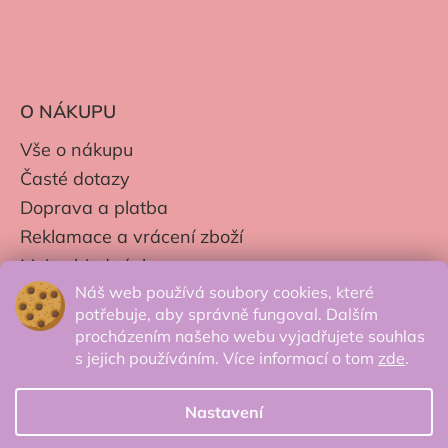
O NÁKUPU
Vše o nákupu
Časté dotazy
Doprava a platba
Reklamace a vrácení zboží
Moje objednávky
Náš web používá soubory cookies, které
Obchodní podmínky
potřebuje, aby správně fungoval. Dalším
Zpracování os. údajů
procházením našeho webu vyjadřujete souhlas
s jejich používáním. Více informací o tom
zde
.
Nastavení
© 2026 Secretcorner.cz - Všechna práva