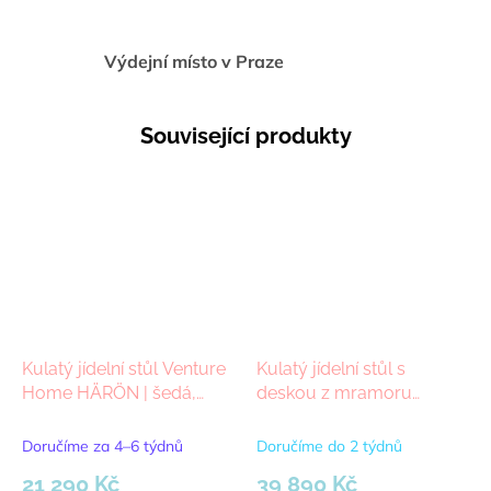
Výdejní místo v Praze
Související produkty
Kulatý jídelní stůl Venture
Kulatý jídelní stůl s
Home HÄRÖN | šedá,
deskou z mramoru
hnědá
Rowico Home TARANSAY
Brown, 125x125 cm |
Doručíme za 4–6 týdnů
Doručíme do 2 týdnů
hnědá
21 290 Kč
39 890 Kč