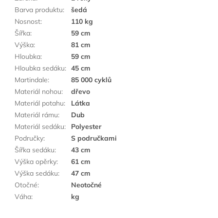
Barva produktu
:
šedá
Nosnost
:
110 kg
Šířka
:
59 cm
Výška
:
81 cm
Hloubka
:
59 cm
Hloubka sedáku
:
45 cm
Martindale
:
85 000 cyklů
Materiál nohou
:
dřevo
Materiál potahu
:
Látka
Materiál rámu
:
Dub
Materiál sedáku
:
Polyester
Područky
:
S područkami
Šířka sedáku
:
43 cm
Výška opěrky
:
61 cm
Výška sedáku
:
47 cm
Otočné
:
Neotočné
Váha
:
kg