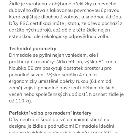
Židle je vyrobena z ohýbané překližky a pevného
dubového dřeva s lakovanou povrchovou úpravou,
která zajišťuje dlouhou životnost a snadnou údržbu.
Díky FSC certifikaci máte jistotu, že dřevo pochází z
udržitelných zdrojů, což dělá z této židle nejen
estetickou, ale i ekologicky odpovědnou volbu.
Technické parametry
Drimsdale se pyšní nejen vzhledem, ale i
praktickými rozměry: šířka 59 cm, výška 81 cm a
hloubka 59 cm poskytují dostatek prostoru pro
pohodlné sezení. Výška sedáku 47 cm a
ergonomicky umístěné opěrky rukou (61 cm od
země) zajistí pohodlné posezení i během delších
večeří nebo společenských událostí. Nosnost židle je
až 110 kg.
Perfektní volba pro moderní interiéry
Díky neutrální šedé barvě a minimalistickému
designu je židle s područkami Drimsdale ideální
volbou do jídelen, obývacích pokojů i kanceláří. Její