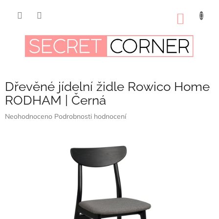
Přejít
na
NÁKUP
obsah
KOŠÍK
Dřevěné jídelní židle Rowico Home
RODHAM | Černá
Průměrné
Neohodnoceno
Podrobnosti hodnocení
hodnocení
produktu
je
0,0
z
5
hvězdiček.