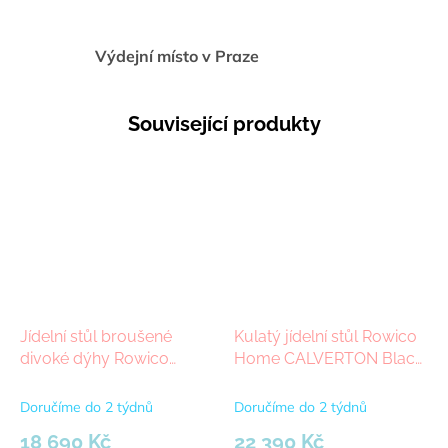
Výdejní místo v Praze
Související produkty
Jídelní stůl broušené
Kulatý jídelní stůl Rowico
divoké dýhy Rowico
Home CALVERTON Black,
Home MELFORT Oak,
120x120 cm | černá
180x90 cm | dub, přírodní
Doručíme do 2 týdnů
Doručíme do 2 týdnů
18 690 Kč
22 390 Kč