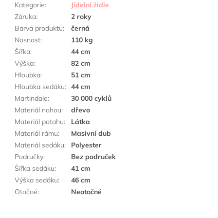
Kategorie
:
Jídelní židle
Záruka
:
2 roky
Barva produktu
:
černá
Nosnost
:
110 kg
Šířka
:
44 cm
Výška
:
82 cm
Hloubka
:
51 cm
Hloubka sedáku
:
44 cm
Martindale
:
30 000 cyklů
Materiál nohou
:
dřevo
Materiál potahu
:
Látka
Materiál rámu
:
Masivní dub
Materiál sedáku
:
Polyester
Područky
:
Bez područek
Šířka sedáku
:
41 cm
Výška sedáku
:
46 cm
Otočné
:
Neotočné