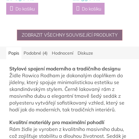
Do košíku
Do košíku
ZOBRAZIT VŠECHNY SOUVISEJÍCÍ PRODUKTY
Popis
Podobné (4)
Hodnocení
Diskuze
Stylové spojení moderního a tradičního designu
Židle Rowico Rodham je dokonalým doplňkem do
jídelny, který spojuje minimalistickou estetiku se
skandinávským stylem. Černě lakovaný rám z
masivního dubu a elegantní tmavě šedý sedák z
polyesteru vytvářejí sofistikovaný vzhled, který se
hodí jak do moderních, tak tradičních interiérů.
Kvalitní materiály pro maximální pohodlí
Rám židle je vyroben z kvalitního masivního dubu,
což zajišťuje stabilitu a dlouhou životnost. Sedák je