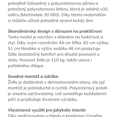
pohodlně čalouněný s polyuretanovou pěnou a
potažený polyesterovou látkou, která je odolná vůči
oděru (Martindale 30 000). Díky těmto materiálům
si můžete užívat pohodlné sezení každý den.
Skandinávský design s důrazem na praktičnost
Tento model je navržen s ohledem na funkčnost a
styl. Díky svým rozměrům 44 cm šířka, 82 cm výška,
51 cm hloubka a výšce sedáku 46 cm poskytuje
židle dostatečný komfort pro dlouhé posezení u
stolu. Nosnost židle je 110 kg, takže unese i
pořádného chlapa.
Snadná montáž a údržba
Židle je dodávána v demontovaném stavu, ale její
montáž je jednoduchá a rychlá. Polyesterový potah
je snadno udržovatelný, což usnadňuje každodenní
péči a prodlužuje životnost výrobku.
Všestranné využití pro jakýkoliv interiér
Díky nadčasovému vzhledu a kombinaci černého