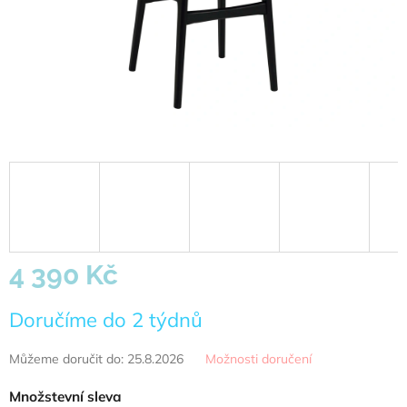
4 390 Kč
Měrná
Doručíme do 2 týdnů
cena:
Můžeme doručit do:
25.8.2026
Možnosti doručení
Množstevní sleva