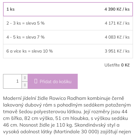
1 ks
4 390 Kč
/ ks
2 - 3 ks = sleva 5 %
4 171 Kč
/ ks
4 - 5 ks = sleva 7 %
4 083 Kč
/ ks
6 a více ks = sleva 10 %
3 951 Kč
/ ks
Ušetříte
0 Kč
Přidat do košíku
Moderní jídelní židle Rowico Rodham kombinuje černě
lakovaný dubový rám s pohodlným sedákem potaženým
tmavě šedou polyesterovou látkou. Její rozměry jsou 44
cm šířka, 82 cm výška, 51 cm hloubka, s výškou sedáku
46 cm. Nosnost židle je 110 kg. Skandinávský styl a
vysoká odolnost látky (Martindale 30 000) zajišťují nejen