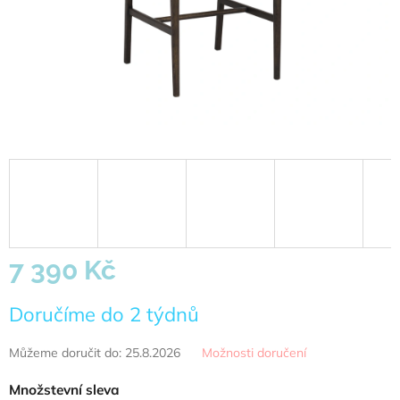
7 390 Kč
Měrná
Doručíme do 2 týdnů
cena:
Můžeme doručit do:
25.8.2026
Možnosti doručení
Množstevní sleva