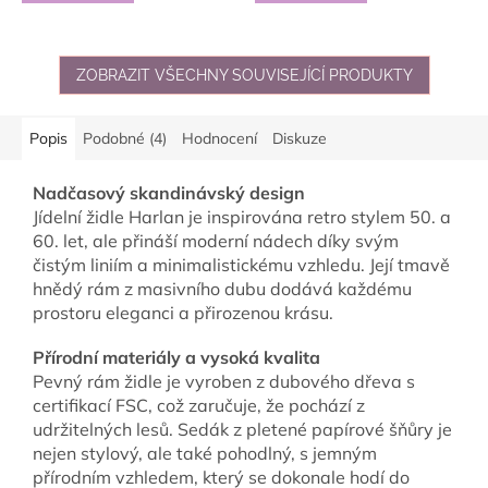
ZOBRAZIT VŠECHNY SOUVISEJÍCÍ PRODUKTY
Popis
Podobné (4)
Hodnocení
Diskuze
Nadčasový skandinávský design
Jídelní židle Harlan je inspirována retro stylem 50. a
60. let, ale přináší moderní nádech díky svým
čistým liniím a minimalistickému vzhledu. Její tmavě
hnědý rám z masivního dubu dodává každému
prostoru eleganci a přirozenou krásu.
Přírodní materiály a vysoká kvalita
Pevný rám židle je vyroben z dubového dřeva s
certifikací FSC, což zaručuje, že pochází z
udržitelných lesů. Sedák z pletené papírové šňůry je
nejen stylový, ale také pohodlný, s jemným
přírodním vzhledem, který se dokonale hodí do