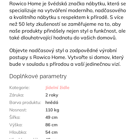
Rowico Home je švédská značka nábytku, která se
specializuje na vytváření moderního, nadčasového
a kvalitního nábytku s respektem k přírodě. S více
než 50 lety zkušeností se zaměřujeme na to, aby
naše produkty přinášely nejen styl a funkčnost, ale
také dlouhotrvající hodnotu do vašich domovů.
Objevte nadčasový styl a zodpovědné výrobní
postupy s Rowico Home. Vytvořte si domov, který
bude v souladu s přírodou a vaší jedinečnou vizí.
Doplňkové parametry
Kategorie
:
Jídelní židle
Záruka
:
2 roky
Barva produktu
:
hnědá
Nosnost
:
110 kg
Šířka
:
49 cm
Výška
:
86 cm
Hloubka
:
54 cm