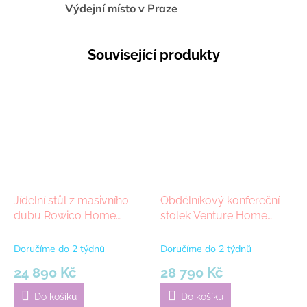
Výdejní místo v Praze
Související produkty
Jídelní stůl z masivního
Obdélníkový konfereční
dubu Rowico Home
stolek Venture Home
TYLER Oak, 180x90 cm |
SKAGEN | béžová
dub, přírodní
Doručíme do 2 týdnů
Doručíme do 2 týdnů
24 890 Kč
28 790 Kč
Do košíku
Do košíku