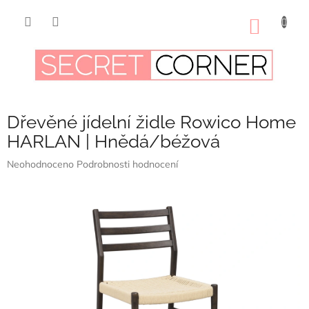
Přejít
na
NÁKUP
obsah
KOŠÍK
Dřevěné jídelní židle Rowico Home
HARLAN | Hnědá/béžová
Průměrné
Neohodnoceno
Podrobnosti hodnocení
hodnocení
produktu
je
0,0
z
5
hvězdiček.