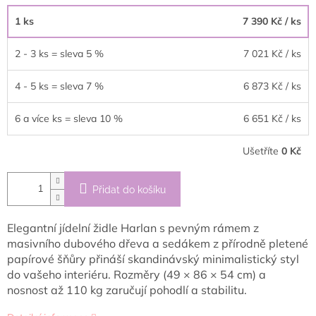
1 ks
7 390 Kč
/ ks
2 - 3 ks = sleva 5 %
7 021 Kč
/ ks
4 - 5 ks = sleva 7 %
6 873 Kč
/ ks
6 a více ks = sleva 10 %
6 651 Kč
/ ks
Ušetříte
0 Kč
Přidat do košíku
Elegantní jídelní židle Harlan s pevným rámem z
masivního dubového dřeva a sedákem z přírodně pletené
papírové šňůry přináší skandinávský minimalistický styl
do vašeho interiéru. Rozměry (49 × 86 × 54 cm) a
nosnost až 110 kg zaručují pohodlí a stabilitu.