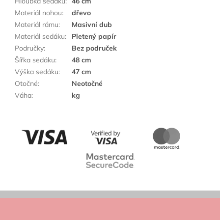
Hloubka sedáku
:
46 cm
Materiál nohou
:
dřevo
Materiál rámu
:
Masivní dub
Materiál sedáku
:
Pletený papír
Područky
:
Bez područek
Šířka sedáku
:
48 cm
Výška sedáku
:
47 cm
Otočné
:
Neotočné
Váha
:
kg