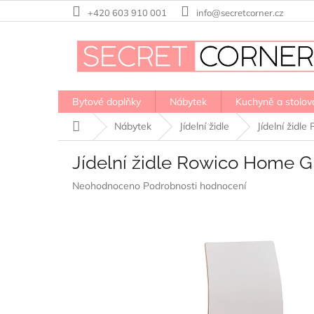
Přejít
+420 603 910 001
info@secretcorner.cz
na
obsah
Bytové doplňky
Nábytek
Kuchyně a stolov
Domů
Nábytek
Jídelní židle
Jídelní židl
Jídelní židle Rowico Home G
Průměrné
Neohodnoceno
Podrobnosti hodnocení
hodnocení
produktu
je
0,0
z
5
hvězdiček.