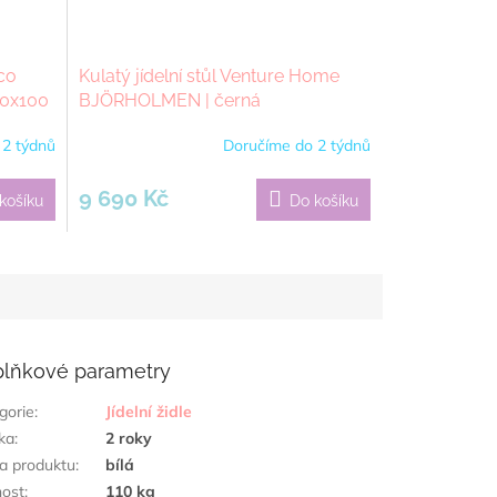
ico
Kulatý jídelní stůl Venture Home
0x100
BJÖRHOLMEN | černá
 2 týdnů
Doručíme do 2 týdnů
9 690 Kč
košíku
Do košíku
lňkové parametry
gorie
:
Jídelní židle
ka
:
2 roky
a produktu
:
bílá
ost
:
110 kg