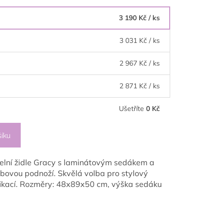
3 190 Kč
/ ks
3 031 Kč
/ ks
2 967 Kč
/ ks
2 871 Kč
/ ks
Ušetříte
0 Kč
šíku
ídelní židle Gracy s laminátovým sedákem a
bovou podnoží. Skvělá volba pro stylový
tifikací. Rozměry: 48x89x50 cm, výška sedáku