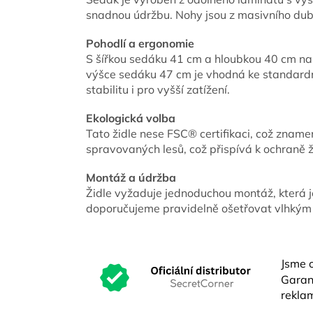
snadnou údržbu. Nohy jsou z masivního dub
Pohodlí a ergonomie
S šířkou sedáku 41 cm a hloubkou 40 cm nab
výšce sedáku 47 cm je vhodná ke standardní
stabilitu i pro vyšší zatížení.
Ekologická volba
Tato židle nese FSC® certifikaci, což znam
spravovaných lesů, což přispívá k ochraně ž
Montáž a údržba
Židle vyžaduje jednoduchou montáž, která 
doporučujeme pravidelně ošetřovat vlhkým h
Jsme o
Garant
reklam