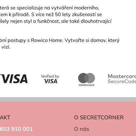
erá se specializuje na vytváření moderního,
m k přírodě. S více než 50 lety zkušeností se
ly nejen styl a funkčnost, ale také dlouhotrvající
ní postupy s Rowico Home. Vytvořte si domov, který
vizí.
AKT
O SECRETCORNER
603 910 001
O nás