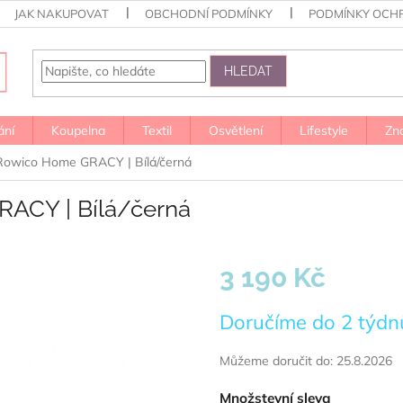
JAK NAKUPOVAT
OBCHODNÍ PODMÍNKY
PODMÍNKY OCH
HLEDAT
ání
Koupelna
Textil
Osvětlení
Lifestyle
Zn
e Rowico Home GRACY | Bílá/černá
RACY | Bílá/černá
3 190 Kč
Měrná
Doručíme do 2 týdn
cena:
Můžeme doručit do:
25.8.2026
Množstevní sleva