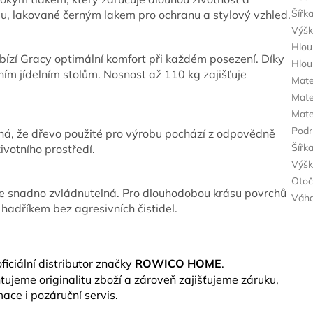
Šířk
u, lakované černým lakem pro ochranu a stylový vzhled.
Výš
Hlou
ízí Gracy optimální komfort při každém posezení. Díky
Hlou
m jídelním stolům. Nosnost až 110 kg zajišťuje
Mate
Mate
Mate
Podr
ená, že dřevo použité pro výrobu pochází z odpovědně
Šířk
ivotního prostředí.
Výšk
Oto
je snadno zvládnutelná. Pro dlouhodobou krásu povrchů
Váh
adříkem bez agresivních čistidel.
ficiální distributor značky
ROWICO HOME
.
ujeme originalitu zboží a zároveň zajišťujeme záruku,
ace i pozáruční servis.