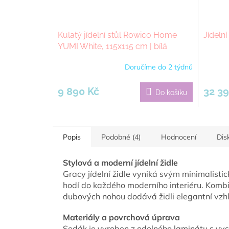
Kulatý jídelní stůl Rowico Home
Jídelní 
YUMI White, 115x115 cm | bílá
Doručíme do 2 týdnů
9 890 Kč
32 39
Do košíku
Popis
Podobné (4)
Hodnocení
Dis
Stylová a moderní jídelní židle
Gracy jídelní židle vyniká svým minimalist
hodí do každého moderního interiéru. Komb
dubových nohou dodává židli elegantní vzhl
Materiály a povrchová úprava
Sedák je vyroben z odolného laminátu s vys