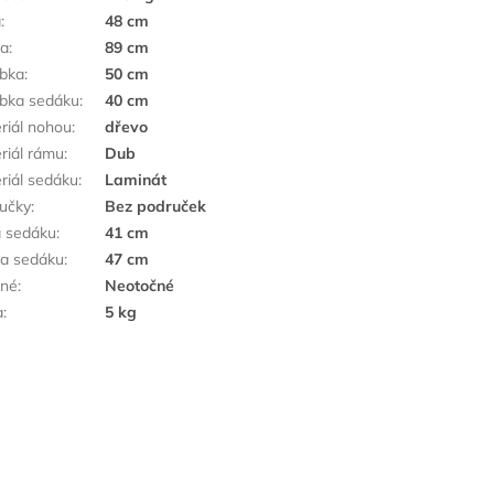
a
:
48 cm
ka
:
89 cm
bka
:
50 cm
bka sedáku
:
40 cm
riál nohou
:
dřevo
riál rámu
:
Dub
riál sedáku
:
Laminát
učky
:
Bez područek
a sedáku
:
41 cm
a sedáku
:
47 cm
čné
:
Neotočné
a
:
5 kg