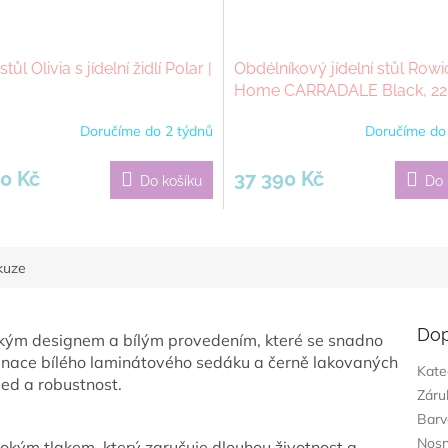
stůl Olivia s jídelní židlí Polar |
Obdélníkový jídelní stůl Row
Home CARRADALE Black, 22
cm | černá
Doručíme do 2 týdnů
Doručíme do
0 Kč
37 390 Kč
Do košíku
Do 
kuze
Dop
ickým designem a bílým provedením, které se snadno
inace bílého laminátového sedáku a černě lakovaných
Kate
ed a robustnost.
Záru
Barv
Nosn
okým tlakem, který zaručuje dlouhou životnost a