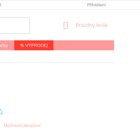
RANY OSOBNÍCH ÚDAJŮ
Přihlášení
NÁKUPNÍ
Prázdný košík
KOŠÍK
ačky
% VÝPRODEJ
ů
Možnosti doručení