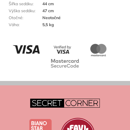
Šířka sedáku
:
44 cm
Výška sedáku
:
47 cm
Otočné
:
Neotočné
Váha
:
5,5 kg