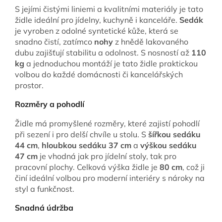
S jejími čistými liniemi a kvalitními materiály je tato
židle ideální pro jídelny, kuchyně i kanceláře.
Sedák
je vyroben z odolné syntetické kůže, která se
snadno čistí, zatímco
nohy
z hnědě lakovaného
dubu zajišťují stabilitu a odolnost. S nosností až
110
kg
a jednoduchou montáží je tato židle praktickou
volbou do každé domácnosti či kancelářských
prostor.
Rozměry a pohodlí
Židle má promyšlené rozměry, které zajistí pohodlí
při sezení i pro delší chvíle u stolu. S
šířkou sedáku
44 cm
,
hloubkou sedáku 37 cm
a
výškou sedáku
47 cm
je vhodná jak pro jídelní stoly, tak pro
pracovní plochy. Celková výška židle je
80 cm
, což ji
činí ideální volbou pro moderní interiéry s nároky na
styl a funkčnost.
Snadná údržba