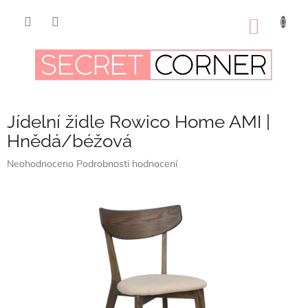
Přejít
na
NÁKUP
obsah
KOŠÍK
Jídelní židle Rowico Home AMI |
Hnědá/béžová
Průměrné
Neohodnoceno
Podrobnosti hodnocení
hodnocení
produktu
je
0,0
z
5
hvězdiček.