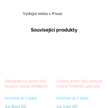
Výdejní místo v Praze
Související produkty
Obdélníkový jídelní stůl
Oválný jídelní stůl Venture
Rowico Home MARKHAM
Home TYRESÖ | přírodní
Whitewash, 180x90 cm |
světle hnědá
Doručíme do 2 týdnů
Doručíme do 2 týdnů
24 890 Kč
24 190 Kč