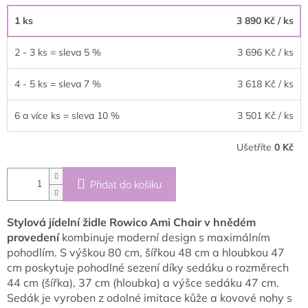
1 ks
3 890 Kč
/ ks
2 - 3 ks = sleva 5 %
3 696 Kč
/ ks
4 - 5 ks = sleva 7 %
3 618 Kč
/ ks
6 a více ks = sleva 10 %
3 501 Kč
/ ks
Ušetříte
0 Kč
Přidat do košíku
Stylová jídelní židle Rowico Ami Chair v hnědém
provedení
kombinuje moderní design s maximálním
pohodlím. S výškou 80 cm, šířkou 48 cm a hloubkou 47
cm poskytuje pohodlné sezení díky sedáku o rozměrech
44 cm (šířka), 37 cm (hloubka) a výšce sedáku 47 cm.
Sedák je vyroben z odolné imitace kůže a kovové nohy s