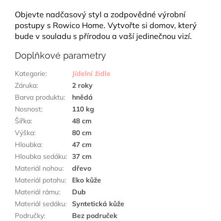
Objevte nadčasový styl a zodpovědné výrobní
postupy s Rowico Home. Vytvořte si domov, který
bude v souladu s přírodou a vaší jedinečnou vizí.
Doplňkové parametry
Kategorie
:
Jídelní židle
Záruka
:
2 roky
Barva produktu
:
hnědá
Nosnost
:
110 kg
Šířka
:
48 cm
Výška
:
80 cm
Hloubka
:
47 cm
Hloubka sedáku
:
37 cm
Materiál nohou
:
dřevo
Materiál potahu
:
Eko kůže
Materiál rámu
:
Dub
Materiál sedáku
:
Syntetická kůže
Područky
:
Bez područek