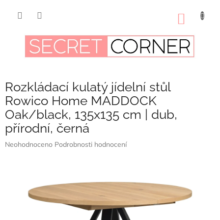
Přejít
na
NÁKUP
obsah
KOŠÍK
Rozkládací kulatý jídelní stůl
Rowico Home MADDOCK
Oak/black, 135x135 cm | dub,
přírodní, černá
Průměrné
Neohodnoceno
Podrobnosti hodnocení
hodnocení
produktu
je
0,0
z
5
hvězdiček.