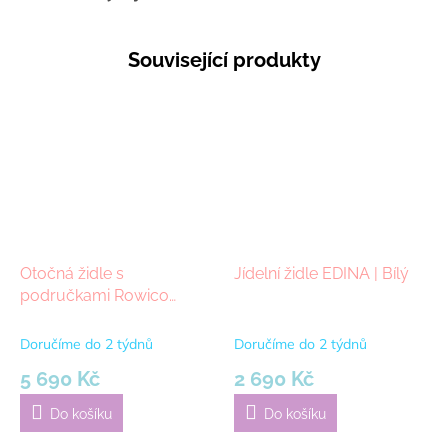
Související produkty
Otočná židle s
Jídelní židle EDINA | Bílý
područkami Rowico
Home ALISON | Šedé/
černé
Doručíme do 2 týdnů
Doručíme do 2 týdnů
5 690 Kč
2 690 Kč
Do košíku
Do košíku