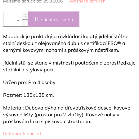
Můžeme doručit do:
25.8.2026
Možnosti doručení
Přidat do košíku
Maddock je praktický a rozkládací kulatý jídelní stůl se
stolní deskou z olejovaného dubu s certifikací FSC® a
černými kovovými nohami s práškovým nástřikem.
Jídelní stůl se stane v místnosti poutačem a zprostředkuje
stabilní a stylový pocit.
Určen pro: Pro 4 osoby
Rozměr: 135x135 cm.
Materiál: Dubová dýha na dřevotřískové desce, kovové
výsuvné lišty (prostor pro 2 vložky). Kovové nohy v
práškovém laku s pískovou strukturou..
Detailní informace