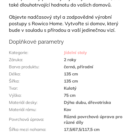
také dlouhotrvající hodnotu do vašich domovů.
Objevte nadčasový styl a zodpovědné výrobní
postupy s Rowico Home. Vytvořte si domov, který
bude v souladu s přírodou a vaší jedinečnou vizí.
Doplňkové parametry
Kategorie
:
Jídelní stoly
Záruka
:
2 roky
Barva produktu
:
černá, přírodní
Délka
:
135 cm
Šířka
:
135 cm
Tvar
:
Kulatý
Výška
:
75 cm
Materiál desky
:
Dýha dubu, dřevotriska
Materiál rámu
:
Kov
Různá povrchová úprava pro
Povrchová úprava
:
různé díly
Šířka mezi nohama
:
17,5/67,5/117,5 cm