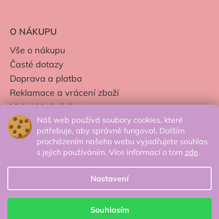
O NÁKUPU
Vše o nákupu
Časté dotazy
Doprava a platba
Reklamace a vrácení zboží
Moje objednávky
Náš web používá soubory cookies, které
Obchodní podmínky
potřebuje, aby správně fungoval. Dalším
Zpracování os. údajů
procházením našeho webu vyjadřujete souhlas
s jejich používáním. Více informací o tom
zde
.
Nastavení
© 2026 Secretcorner.cz - Všechna práva
vyhrazena.
Souhlasím
Vytvořil Shoptet