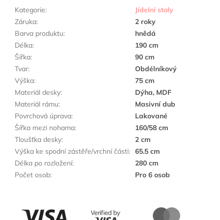
Kategorie
:
Jídelní stoly
Záruka
:
2 roky
Barva produktu
:
hnědá
Délka
:
190 cm
Šířka
:
90 cm
Tvar
:
Obdélníkový
Výška
:
75 cm
Materiál desky
:
Dýha, MDF
Materiál rámu
:
Masivní dub
Povrchová úprava
:
Lakované
Šířka mezi nohama
:
160/58 cm
Tloušťka desky
:
2 cm
Výška ke spodní zástěře/vrchní části
:
65.5 cm
Délka po rozložení
:
280 cm
Počet osob
:
Pro 6 osob