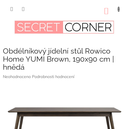
Přejít
na
NÁKUP
obsah
KOŠÍK
Obdélníkový jídelní stůl Rowico
Home YUMI Brown, 190x90 cm |
hnědá
Průměrné
Neohodnoceno
Podrobnosti hodnocení
hodnocení
produktu
je
0,0
z
5
hvězdiček.