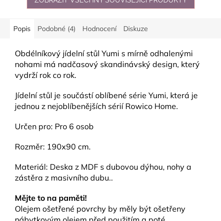
Popis
Podobné (4)
Hodnocení
Diskuze
Obdélníkový jídelní stůl Yumi s mírně odhalenými
nohami má nadčasový skandinávský design, který
vydrží rok co rok.
Jídelní stůl je součástí oblíbené série Yumi, která je
jednou z nejoblíbenějších sérií Rowico Home.
Určen pro: Pro 6 osob
Rozměr: 190x90 cm.
Materiál: Deska z MDF s dubovou dýhou, nohy a
zástěra z masivního dubu..
Mějte to na paměti!
Olejem ošetřené povrchy by měly být ošetřeny
nábytkovým olejem před použitím a poté