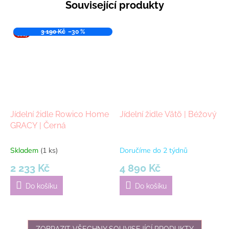
Související produkty
VÝPR
3 190 Kč
–30 %
ODEJ
Jídelní židle Rowico Home
Jídelní židle Vätö | Béžový
GRACY | Černá
Skladem
(1 ks)
Doručíme do 2 týdnů
2 233 Kč
4 890 Kč
Do košíku
Do košíku
ZOBRAZIT VŠECHNY SOUVISEJÍCÍ PRODUKTY