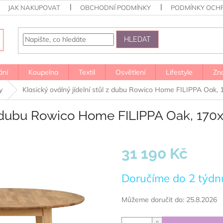
JAK NAKUPOVAT
OBCHODNÍ PODMÍNKY
PODMÍNKY OCH
HLEDAT
ání
Koupelna
Textil
Osvětlení
Lifestyle
Zn
y
Klasický oválný jídelní stůl z dubu Rowico Home FILIPPA Oak, 
 z dubu Rowico Home FILIPPA Oak, 170x
31 190 Kč
Měrná
Doručíme do 2 týdn
cena:
Můžeme doručit do:
25.8.2026