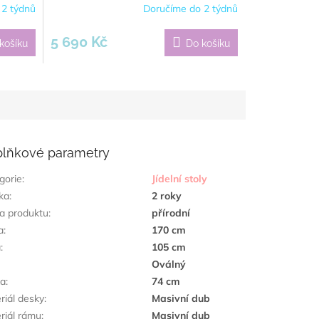
 2 týdnů
Doručíme do 2 týdnů
5 690 Kč
košíku
Do košíku
lňkové parametry
gorie
:
Jídelní stoly
ka
:
2 roky
a produktu
:
přírodní
a
:
170 cm
a
:
105 cm
Oválný
ka
:
74 cm
riál desky
:
Masivní dub
riál rámu
:
Masivní dub