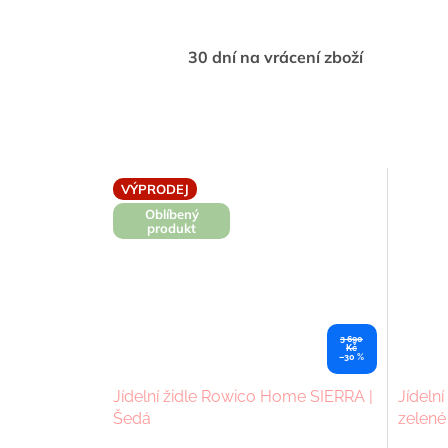
30 dní na vrácení zboží
VÝPRODEJ
Oblíbený
produkt
3 690
Kč
–30 %
Jídelní židle Rowico Home SIERRA |
Jídeln
Šedá
zelené