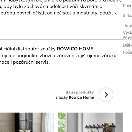
Povr
lu, aby byla zachována odolnost vůči skvrnám a
třeba povrch očistit od nečistot a mastnoty, použít k
Šířk
Tlou
Výšk
části
Délk
ficiální distributor značky
ROWICO HOME
.
Poče
ujeme originalitu zboží a zároveň zajišťujeme záruku,
ace i pozáruční servis.