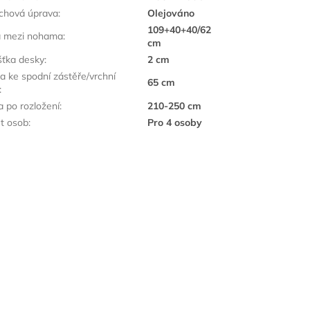
chová úprava
:
Olejováno
109+40+40/62
a mezi nohama
:
cm
šťka desky
:
2 cm
a ke spodní zástěře/vrchní
65 cm
:
a po rozložení
:
210-250 cm
t osob
:
Pro 4 osoby