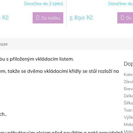
Doručíme do 2 týdnů
Doručíme do
 Kč
5 890 Kč
Do košíku
Do 
kuze
ubu s přiloženým vkládacím listem.
Dop
em, takže se dvěma vkládacími křídly se stůl rozloží na
Kate
Záru
Barv
Délk
Šířk
Tvar
:
ch..
Výš
Mate
Mate
eny nábytkovým olejem před použitím a poté pravidelně