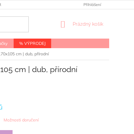
RANY OSOBNÍCH ÚDAJŮ
Přihlášení
NÁKUPNÍ
Prázdný košík
KOŠÍK
ačky
% VÝPRODEJ
170x105 cm | dub, přírodní
105 cm | dub, přírodní
ů
Možnosti doručení