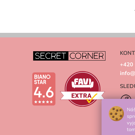
KONT
+420 
info@
SLED
Náš
spr
vyj
to