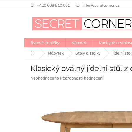
Přejít
+420 603 910 001
info@secretcorner.cz
na
obsah
Bytové doplňky
Nábytek
Kuchyně a stolov
Domů
Nábytek
Stoly a stolky
Jídelní stol
Klasický oválný jídelní stůl
Průměrné
Neohodnoceno
Podrobnosti hodnocení
hodnocení
produktu
je
0,0
z
5
hvězdiček.