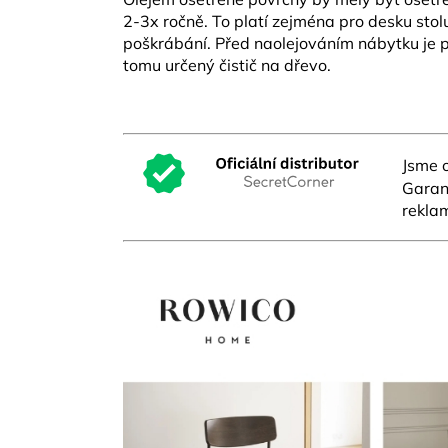
2-3x ročně. To platí zejména pro desku sto
poškrábání. Před naolejováním nábytku je po
tomu určený čistič na dřevo.
Jsme o
Garant
reklam