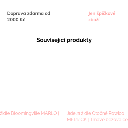
Doprava zdarma od
Jen špičkové
2000 Kč
zboží
Související produkty
í židle Bloomingville MARLO |
Jídelní židle Otočné Rowico
MERRICK | Tmavě béžová če