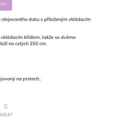
šíku
l z olejovaného dubu s přiloženým vkládacím
ým vkládacím křídlem, takže se dvěma
zloží na celých 250 cm.
ejovaný na prstech..
SDÍLET