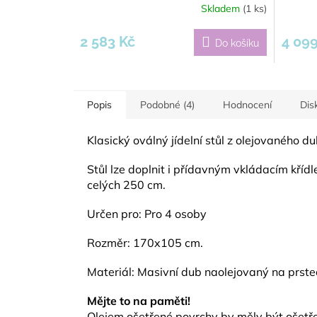
Skladem
(1 ks)
Průměrné
hodnocení
produktu
2 583 Kč
4 099
Do košíku
je
5,0
z
5
hvězdiček.
Popis
Podobné (4)
Hodnocení
Dis
Klasický oválný jídelní stůl z olejovaného d
Stůl lze doplnit i přídavným vkládacím křídl
celých 250 cm.
Určen pro: Pro 4 osoby
Rozměr: 170x105 cm.
Materiál: Masivní dub naolejovaný na prste
Mějte to na paměti!
Olejem ošetřené povrchy by měly být ošetř