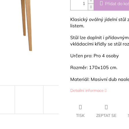
Přidat do ko
Klasický oválný jídelní stů
listem.
Stůl lze doplnit i přídavn
vkládacími křídly se stůl ro
Určen pro: Pro 4 osoby
Rozměr: 170x105 cm.
Materiál: Masivní dub naol
Detailní informace
TISK
ZEPTAT SE