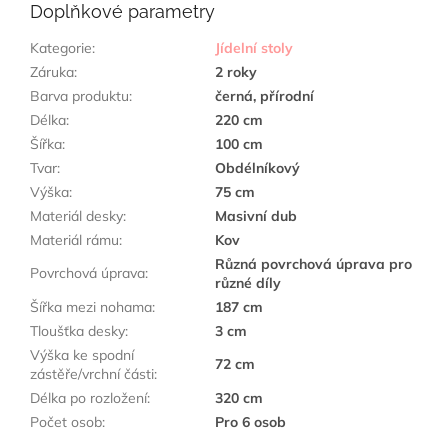
Doplňkové parametry
Kategorie
:
Jídelní stoly
Záruka
:
2 roky
Barva produktu
:
černá, přírodní
Délka
:
220 cm
Šířka
:
100 cm
Tvar
:
Obdélníkový
Výška
:
75 cm
Materiál desky
:
Masivní dub
Materiál rámu
:
Kov
Různá povrchová úprava pro
Povrchová úprava
:
různé díly
Šířka mezi nohama
:
187 cm
Tloušťka desky
:
3 cm
Výška ke spodní
72 cm
zástěře/vrchní části
:
Délka po rozložení
:
320 cm
Počet osob
:
Pro 6 osob