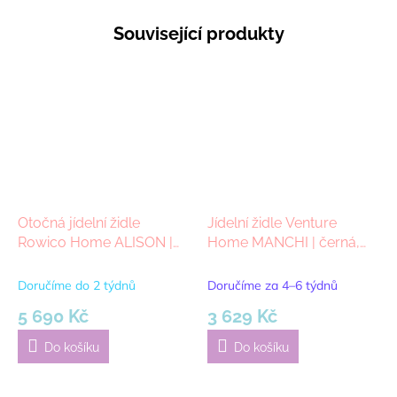
Související produkty
Otočná jídelní židle
Jídelní židle Venture
Rowico Home ALISON |
Home MANCHI | černá,
Tmavě šedá/světle hnědá
krémová
Doručíme do 2 týdnů
Doručíme za 4–6 týdnů
5 690 Kč
3 629 Kč
Do košíku
Do košíku