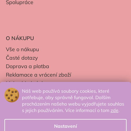
Spolupráce
O NÁKUPU
Vše o nákupu
Časté dotazy
Doprava a platba
Reklamace a vrácení zboží
Moje objednávky
Náš web používá soubory cookies, které
Obchodní podmínky
potřebuje, aby správně fungoval. Dalším
Zpracování os. údajů
procházením našeho webu vyjadřujete souhlas
s jejich používáním. Více informací o tom
zde
.
Nastavení