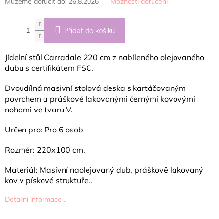
Můžeme doručit do:
26.8.2026
Možnosti doručení
Přidat do košíku
Jídelní stůl Carradale 220 cm z nabíleného olejovaného
dubu s certifikátem FSC.
Dvoudílná masivní stolová deska s kartáčovaným
povrchem a práškově lakovanými černými kovovými
nohami ve tvaru V.
Určen pro: Pro 6 osob
Rozměr: 220x100 cm.
Materiál: Masivní naolejovaný dub, práškově lakovaný
kov v pískové struktuře..
Detailní informace