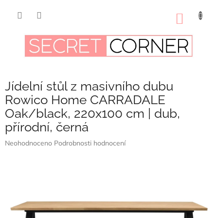
Přejít
na
NÁKUP
obsah
KOŠÍK
Jídelní stůl z masivního dubu
Rowico Home CARRADALE
Oak/black, 220x100 cm | dub,
přírodní, černá
Průměrné
Neohodnoceno
Podrobnosti hodnocení
hodnocení
produktu
je
0,0
z
5
hvězdiček.