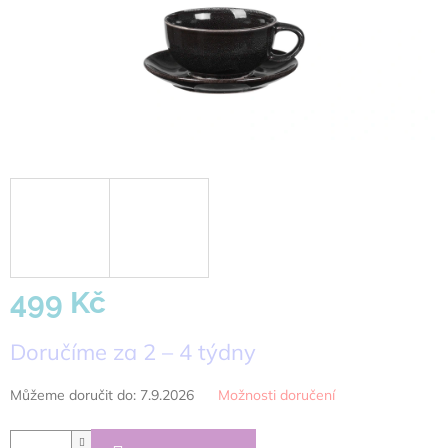
499 Kč
Měrná
Doručíme za 2 – 4 týdny
cena:
Můžeme doručit do:
7.9.2026
Možnosti doručení