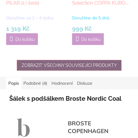
PILAR 1l | šedá
Selection COPPA KURO,
0,6 l | černá
Doručíme za 2 – 4 týdny
Doručíme do 5 dnů
1 319 Kč
999 Kč
Do košíku
Do košíku
ZOBRAZIT VŠECHNY SOUVISEJÍCÍ PRODUKTY
Popis
Podobné (4)
Hodnocení
Diskuze
Šálek s podšálkem Broste Nordic Coal
BROSTE
COPENHAGEN