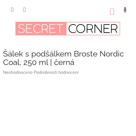
Přejít
na
NÁKUP
obsah
KOŠÍK
Šálek s podšálkem Broste Nordic
Coal, 250 ml | černá
Průměrné
Neohodnoceno
Podrobnosti hodnocení
hodnocení
produktu
je
0,0
z
5
hvězdiček.