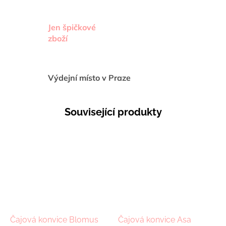
Jen špičkové
zboží
Výdejní místo v Praze
Související produkty
Čajová konvice Blomus
Čajová konvice Asa