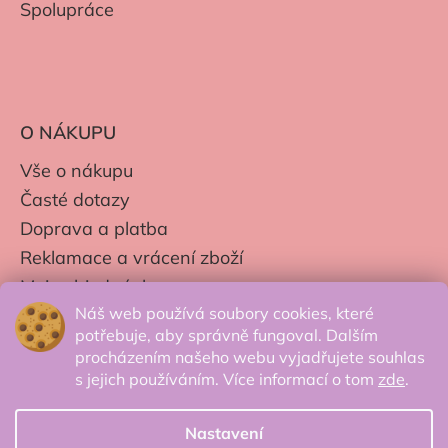
Spolupráce
O NÁKUPU
Vše o nákupu
Časté dotazy
Doprava a platba
Reklamace a vrácení zboží
Moje objednávky
Náš web používá soubory cookies, které
Obchodní podmínky
potřebuje, aby správně fungoval. Dalším
Zpracování os. údajů
procházením našeho webu vyjadřujete souhlas
s jejich používáním. Více informací o tom
zde
.
Nastavení