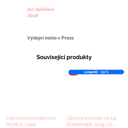
Jen špičkové
zboží
Výdejní místo v Praze
Související produkty
VÝPR
1 219 Kč
–30 %
ODEJ
Čajová konvice Blomus
Litinová konvička na čaj
PILAR 1l | šedá
Bredemeijer Jang 1,1L,