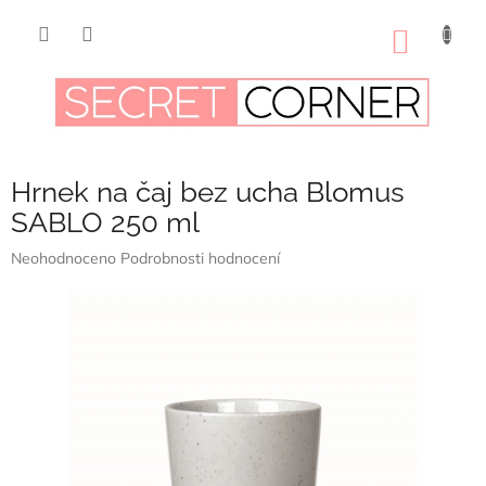
Přejít
na
NÁKUP
obsah
KOŠÍK
Hrnek na čaj bez ucha Blomus
SABLO 250 ml
Průměrné
Neohodnoceno
Podrobnosti hodnocení
hodnocení
produktu
je
0,0
z
5
hvězdiček.