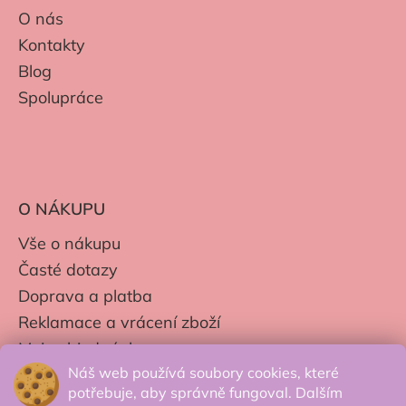
O nás
Kontakty
Blog
Spolupráce
O NÁKUPU
Vše o nákupu
Časté dotazy
Doprava a platba
Reklamace a vrácení zboží
Moje objednávky
Náš web používá soubory cookies, které
Obchodní podmínky
potřebuje, aby správně fungoval. Dalším
Zpracování os. údajů