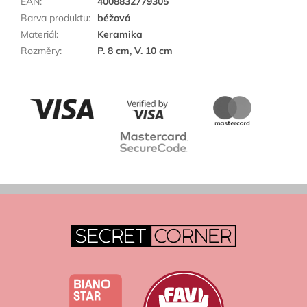
EAN
:
4008832779305
Barva produktu
:
béžová
Materiál
:
Keramika
Rozměry
:
P. 8 cm, V. 10 cm