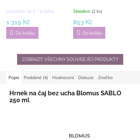
šedá
Doručíme za 2 – 4 týdny
Skladem
(2 ks)
1 319 Kč
853 Kč
Do košíku
Do košíku
ZOBRAZIT VŠECHNY SOUVISEJÍCÍ PRODUKTY
Popis
Podobné (4)
Hodnocení
Diskuze
Značka
Hrnek na čaj bez ucha Blomus SABLO
250 ml
BLOMUS