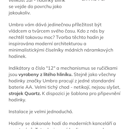
velikost zdi - hodinky Blink
se vejde do povrchu jako
jakoukoliv.
Umbra vám dává jedinečnou příležitost být
vládcem a tvůrcem svého času. Kdo z nás by
nechtěl takovou moc?
Tvorba těchto hodin je
inspirována moderní architekturou a
minimalistickými číselníky módních náramkových
hodinek.
Indikátory a číslo "12" a mechanismus se ručičkami
jsou
vyrobeny z litého hliníku.
Stejně jako všechny
hodinky značky Umbra pracují z jedné standardní
baterie AA. Velmi tichý chod - netikají, nejsou slyšet,
strojek Quartz.
K dispozici je šablona pro připevnění
hodinky.
Instalace je velmi jednoduchá.
Hodiny se dokonale hodí do moderních kanceláří a