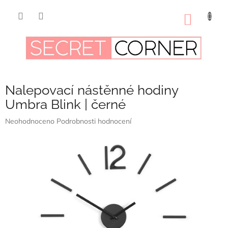
Přejít
na
NÁKUP
obsah
KOŠÍK
Nalepovací nástěnné hodiny
Umbra Blink | černé
Průměrné
Neohodnoceno
Podrobnosti hodnocení
hodnocení
produktu
je
0,0
z
5
hvězdiček.