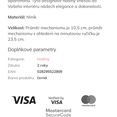
apartmánů. Tyto designové hodiny vnesou do
Vašeho interiéru nádech elegance a dokonalosti.
Materiál:
hliník
Velikost:
Průměr mechanismu je 10,5 cm, průměr
mechanismu s ohledem na minutovou ručičku je
23,5 cm.
Doplňkové parametry
Kategorie
:
Hodiny
Záruka
:
2 roky
EAN
:
028295522809
Barva produktu
:
černá