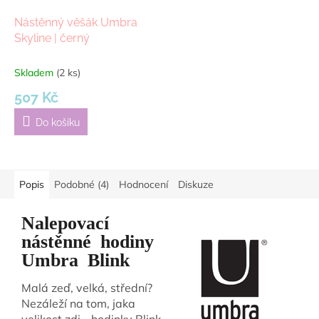
Nástěnný věšák Umbra
Skyline | černý
Skladem
(2 ks)
507 Kč
Do košíku
Popis
Podobné (4)
Hodnocení
Diskuze
Nalepovací
nástěnné hodiny
Umbra Blink
Malá zeď, velká, střední?
Nezáleží na tom, jaka