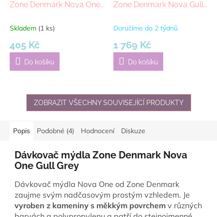
Zone Denmark Nova One
Zone Denmark Nova Gull
Gull Grey
Grey 3l | tmavě šedá
Skladem
(1 ks)
Doručíme do 2 týdnů
405 Kč
1 769 Kč
Do košíku
Do košíku
ZOBRAZIT VŠECHNY SOUVISEJÍCÍ PRODUKTY
Popis
Podobné (4)
Hodnocení
Diskuze
Dávkovač mýdla Zone Denmark Nova
One Gull Grey
Dávkovač mýdla Nova One od Zone Denmark
zaujme svým nadčasovým prostým vzhledem. Je
vyroben z kameniny
s měkkým povrchem
v různých
barvách a polypropylenu a patří do stejnojmenné