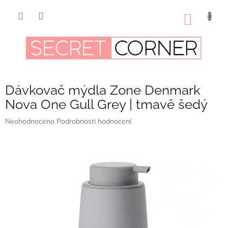
Přejít
na
NÁKUP
obsah
KOŠÍK
Dávkovač mýdla Zone Denmark
Nova One Gull Grey | tmavě šedý
Průměrné
Neohodnoceno
Podrobnosti hodnocení
hodnocení
produktu
je
0,0
z
5
hvězdiček.