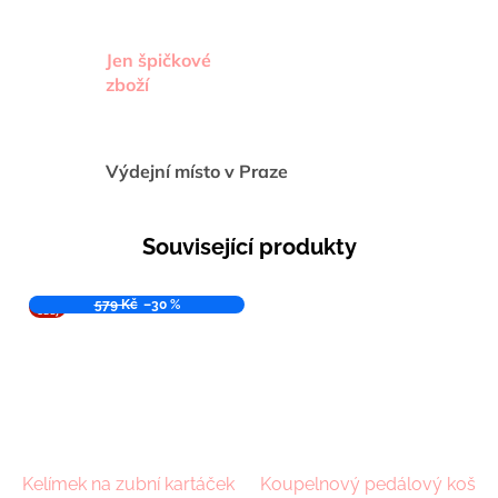
Jen špičkové
zboží
Výdejní místo v Praze
Související produkty
VÝPR
579 Kč
–30 %
ODEJ
Kelímek na zubní kartáček
Koupelnový pedálový koš