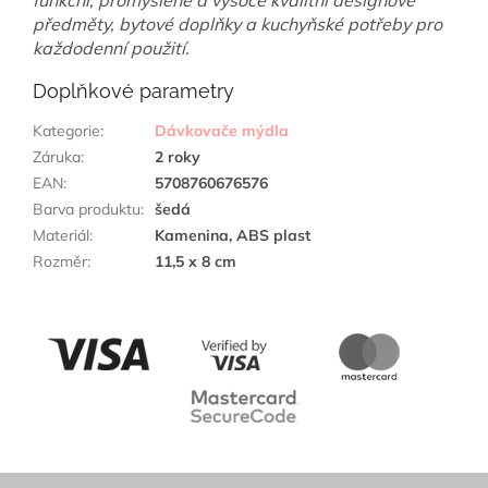
funkční, promyšlené a vysoce kvalitní designové
předměty, bytové doplňky a kuchyňské potřeby pro
každodenní použití.
Doplňkové parametry
Kategorie
:
Dávkovače mýdla
Záruka
:
2 roky
EAN
:
5708760676576
Barva produktu
:
šedá
Materiál
:
Kamenina, ABS plast
Rozměr
:
11,5 x 8 cm