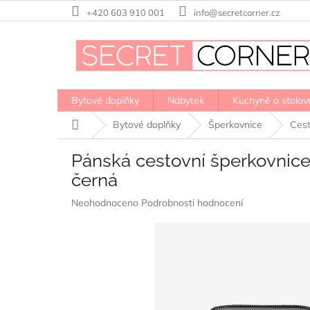
Přejít
+420 603 910 001
info@secretcorner.cz
na
obsah
Bytové doplňky
Nábytek
Kuchyně a stolov
Domů
Bytové doplňky
Šperkovnice
Cest
Pánská cestovní šperkovnice
černá
Průměrné
Neohodnoceno
Podrobnosti hodnocení
hodnocení
produktu
je
0,0
z
5
hvězdiček.