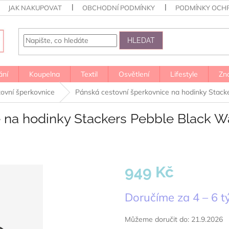
JAK NAKUPOVAT
OBCHODNÍ PODMÍNKY
PODMÍNKY OCH
HLEDAT
ání
Koupelna
Textil
Osvětlení
Lifestyle
Zn
ovní šperkovnice
Pánská cestovní šperkovnice na hodinky Stacke
 na hodinky Stackers Pebble Black Wat
949 Kč
Měrná
Doručíme za 4 – 6 
cena:
Můžeme doručit do:
21.9.2026