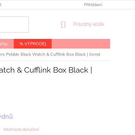
RANY OSOBNÍCH ÚDAJŮ
Přihlášení
NÁKUPNÍ
Prázdný košík
KOŠÍK
ačky
% VÝPRODEJ
rs Pebble Black Watch & Cufflink Box Black | černá
ch & Cufflink Box Black |
týdnů
Možnosti doručení