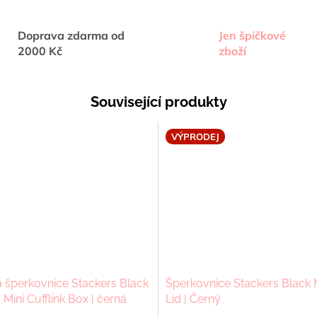
Doprava zdarma od
Jen špičkové
2000 Kč
zboží
Související produkty
VÝPRODEJ
 šperkovnice Stackers Black
Šperkovnice Stackers Black 
Mini Cufflink Box | černá
Lid | Černý