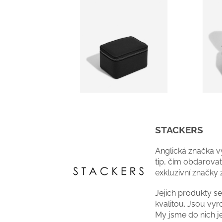
STACKERS
Anglická značka vy
tip, čím obdarova
exkluzivní značky
Jejich produkty s
kvalitou. Jsou vyr
My jsme do nich j