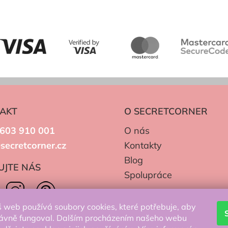
AKT
O SECRETCORNER
603 910 001
O nás
secretcorner.cz
Kontakty
Blog
UJTE NÁS
Spolupráce
 web používá soubory cookies, které potřebuje, aby
ávně fungoval. Dalším procházením našeho webu