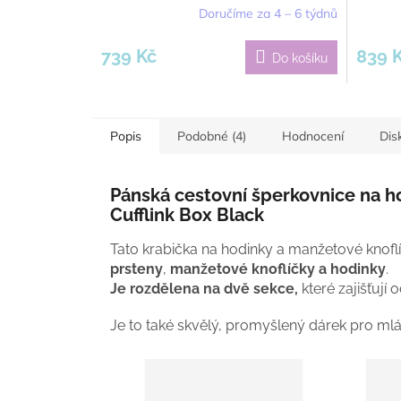
Doručíme za 4 – 6 týdnů
739 Kč
839 
Do košíku
Popis
Podobné (4)
Hodnocení
Dis
Pánská cestovní šperkovnice na h
Cufflink Box Black
Tato krabička na hodinky a manžetové knofl
prsteny
,
manžetové knoflíčky a hodinky
.
Je rozdělena na dvě sekce,
které zajišťují
Je to také skvělý, promyšlený dárek pro ml