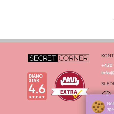
KONT
+420 
info@
SLED
Náš
spr