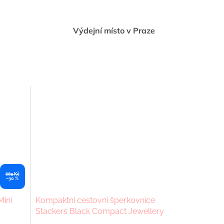
Výdejní místo v Praze
689 Kč
–30 %
Mini
Kompaktní cestovní šperkovnice
Stackers Black Compact Jewellery
Roll| černá