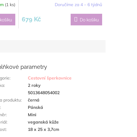
em
(1 ks)
Doručíme za 4 – 6 týdnů
679 Kč
košíku
Do košíku
lňkové parametry
gorie
:
Cestovní šperkovnice
ka
:
2 roky
:
5013648054002
a produktu
:
černá
h
:
Pánská
měr
:
Mini
riál
:
veganská kůže
kost
:
18 x 25 x 3,7cm