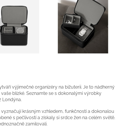
tváří výjimečné organizéry na bižuterii. Je to nádherný
t vaše blízké. Seznamte se s dokonalými výrobky
 z Londýna.
e vyznačují krásným vzhledem, funkčností a dokonalou
obené s pečlivostí a získaly si srdce žen na celém světě.
ednoznačně zamilovali.