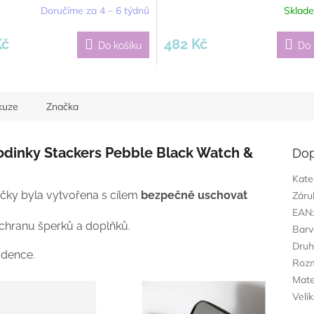
Doručíme za 4 – 6 týdnů
Sklad
Kč
482 Kč
Do košíku
Do 
kuze
Značka
odinky Stackers Pebble Black Watch &
Dop
Kate
íčky byla vytvořena s cílem
bezpečně uschovat
Záru
EAN
 ochranu šperků a doplňků.
Barv
Dru
ádence.
Roz
Mate
Veli