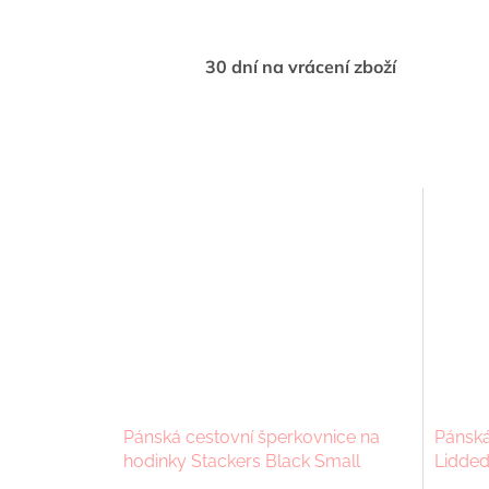
30 dní na vrácení zboží
Pánská cestovní šperkovnice na
Pánská
hodinky Stackers Black Small
Lidded 
Travel Watch Box | černá