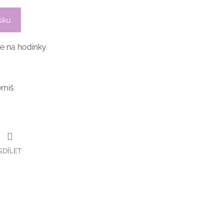
šíku
e na hodinky.
emiš
SDÍLET