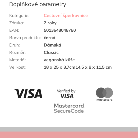
Doplňkové parametry
Kategorie
:
Cestovní šperkovnice
Záruka
:
2 roky
EAN
:
5013648048780
Barva produktu
:
černá
Druh
:
Dámská
Rozměr
:
Classic
Materiál
:
veganská kůže
Velikost
:
18 x 25 x 3,7cm14,5 x 8 x 11,5 cm