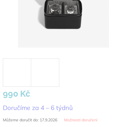
990 Kč
Měrná
Doručíme za 4 – 6 týdnů
cena:
Můžeme doručit do:
17.9.2026
Možnosti doručení