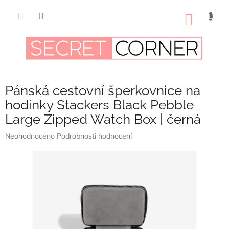
Přejít
na
NÁKUP
obsah
KOŠÍK
Pánská cestovní šperkovnice na
hodinky Stackers Black Pebble
Large Zipped Watch Box | černá
Průměrné
Neohodnoceno
Podrobnosti hodnocení
hodnocení
produktu
je
0,0
z
5
hvězdiček.